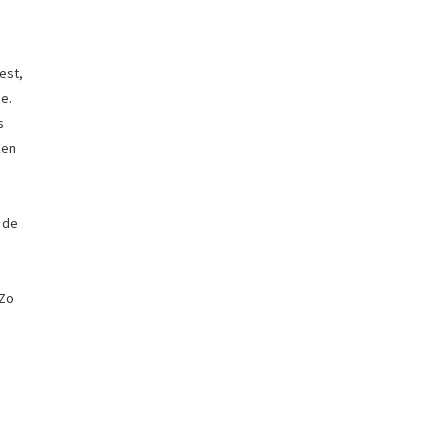
est,
e.
s
Een
 de
 Zo
r