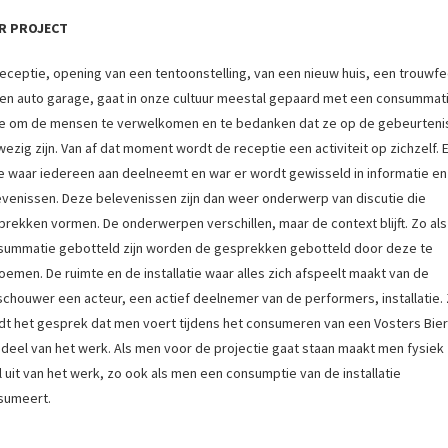
R PROJECT
eceptie, opening van een tentoonstelling, van een nieuw huis, een trouwfe
een auto garage, gaat in onze cultuur meestal gepaard met een consummati
e om de mensen te verwelkomen en te bedanken dat ze op de gebeurteni
ezig zijn. Van af dat moment wordt de receptie een activiteit op zichzelf. 
ie waar iedereen aan deelneemt en war er wordt gewisseld in informatie en
evenissen. Deze belevenissen zijn dan weer onderwerp van discutie die
rekken vormen. De onderwerpen verschillen, maar de context blijft. Zo als
summatie gebotteld zijn worden de gesprekken gebotteld door deze te
emen. De ruimte en de installatie waar alles zich afspeelt maakt van de
schouwer een acteur, een actief deelnemer van de performers, installatie.
dt het gesprek dat men voert tijdens het consumeren van een Vosters Bie
 deel van het werk. Als men voor de projectie gaat staan maakt men fysiek
 uit van het werk, zo ook als men een consumptie van de installatie
sumeert.