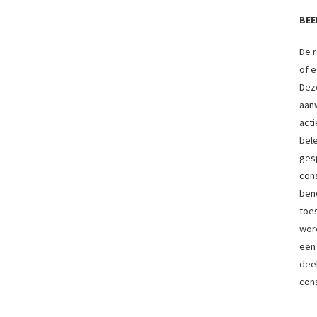
BEE
De r
of 
Dez
aanw
act
bel
gesp
con
beno
toe
wor
een
deel
con